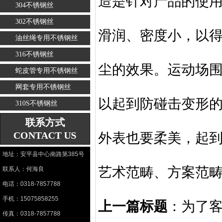
造是针对产品的使
304不锈钢丝
302不锈钢丝
滑润、密度小，以
油丝绳专用不锈钢丝
316不锈钢丝
尘的效果。运动场
蛇皮管专用不锈钢丝
网套专用不锈钢丝
以起到防碰击变形
310S不锈钢丝
联系方式
CONTACT US
外表也要柔美，起
地址：安平县中心南路第385号
艺术范畴、方案范
联系人：何海良
电话：0318-7857788
手机：15075858255
上一篇标题
：
为了
传真：0318-7857788