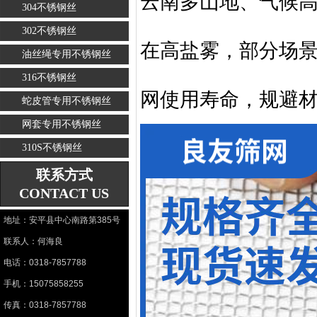
云南多山地、气候
304不锈钢丝
302不锈钢丝
在高盐雾，部分场
油丝绳专用不锈钢丝
316不锈钢丝
网使用寿命，规避
蛇皮管专用不锈钢丝
网套专用不锈钢丝
310S不锈钢丝
联系方式
CONTACT US
地址：安平县中心南路第385号
联系人：何海良
电话：0318-7857788
手机：15075858255
传真：0318-7857788